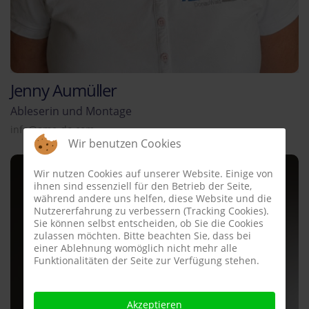
Jenny Aumüller
Ableserin und Montage
info@ame-do.com
Wir benutzen Cookies
Wir nutzen Cookies auf unserer Website. Einige von
ihnen sind essenziell für den Betrieb der Seite,
während andere uns helfen, diese Website und die
Nutzererfahrung zu verbessern (Tracking Cookies).
Sie können selbst entscheiden, ob Sie die Cookies
zulassen möchten. Bitte beachten Sie, dass bei
einer Ablehnung womöglich nicht mehr alle
Funktionalitäten der Seite zur Verfügung stehen.
Akzeptieren