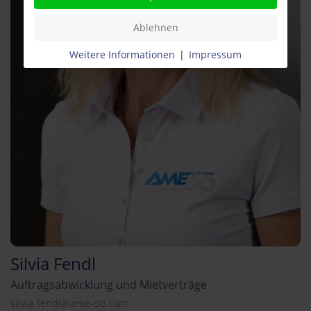
Ablehnen
Weitere Informationen
|
Impressum
Silvia Fendl
Auftragsabwicklung und Mietverträge
silvia.fendl@ame-do.com