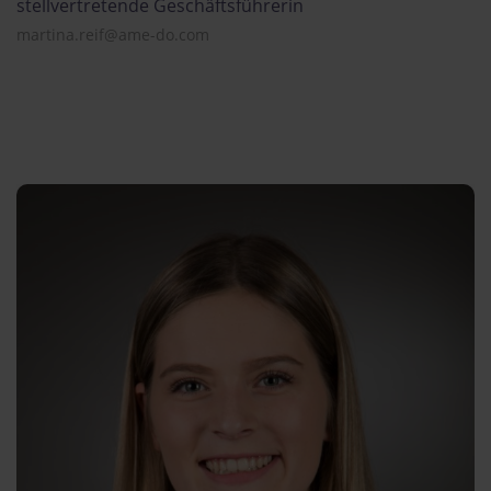
stellvertretende Geschäftsführerin
martina.reif@ame-do.com